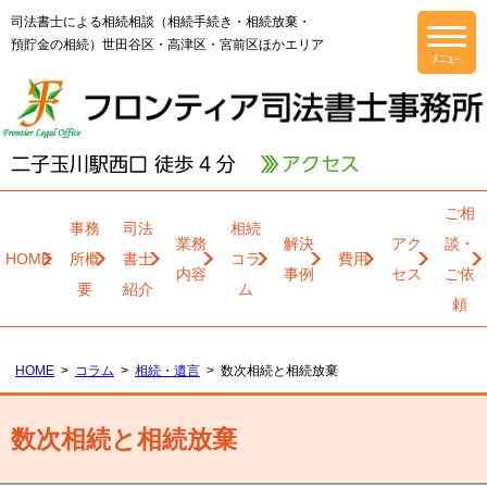
司法書士による相続相談（相続手続き・相続放棄・
預貯金の相続）世田谷区・高津区・宮前区ほかエリア
ご相
事務
司法
相続
業務
解決
アク
談・
HOME
所概
書士
コラ
費用
内容
事例
セス
ご依
要
紹介
ム
頼
HOME
コラム
相続・遺言
数次相続と相続放棄
数次相続と相続放棄