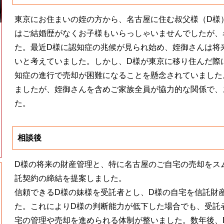
東京にお住まいの姪の方から、名古屋に住む叔父様（D様
はご結婚歴がなくお子様もいらっしゃいませんでしたが、
た。最近D様に認知症の兆候が見られ始め、姪御さんは将
いと考えていました。しかし、D様が東京に移り住んだ際
知症の進行で売却が困難になることを懸念されていました
ましたが、姪御さんを含めご家族全員が協力的な関係で、
た。
相談後
D様の将来の財産管理と、特に名古屋のご自宅の売却をス
託契約の締結を提案しました。
信頼できるD様の妹様を受託者とし、D様の自宅を信託財
た。これによりD様の判断能力が低下した場合でも、受託
宅の管理や売却を進められる体制が整いました。数年後、