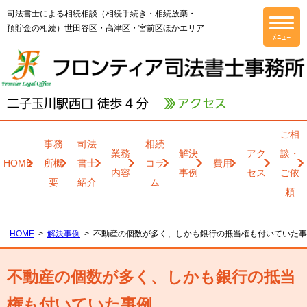
司法書士による相続相談（相続手続き・相続放棄・
預貯金の相続）世田谷区・高津区・宮前区ほかエリア
ご相
事務
司法
相続
業務
解決
アク
談・
HOME
所概
書士
コラ
費用
内容
事例
セス
ご依
要
紹介
ム
頼
HOME
解決事例
不動産の個数が多く、しかも銀行の抵当権も付いていた事
不動産の個数が多く、しかも銀行の抵当
権も付いていた事例