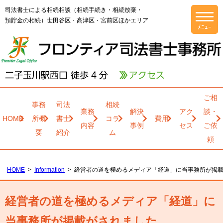
司法書士による相続相談（相続手続き・相続放棄・
預貯金の相続）世田谷区・高津区・宮前区ほかエリア
ご相
事務
司法
相続
業務
解決
アク
談・
HOME
所概
書士
コラ
費用
内容
事例
セス
ご依
要
紹介
ム
頼
HOME
Information
経営者の道を極めるメディア「経道」に当事務所が掲
経営者の道を極めるメディア「経道」に
当事務所が掲載がされました。