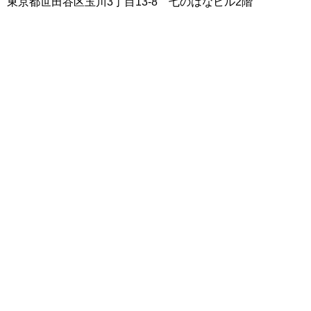
東京都世田谷区玉川3丁目13-8 七のはなビル2階