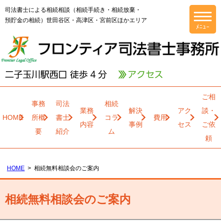
司法書士による相続相談（相続手続き・相続放棄・
預貯金の相続）世田谷区・高津区・宮前区ほかエリア
ご相
事務
司法
相続
業務
解決
アク
談・
HOME
所概
書士
コラ
費用
内容
事例
セス
ご依
要
紹介
ム
頼
HOME
相続無料相談会のご案内
相続無料相談会のご案内