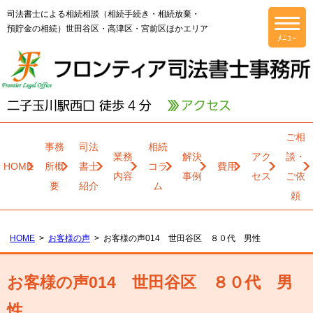
司法書士による相続相談（相続手続き・相続放棄・
預貯金の相続）世田谷区・高津区・宮前区ほかエリア
ご相
事務
司法
相続
業務
解決
アク
談・
HOME
所概
書士
コラ
費用
内容
事例
セス
ご依
要
紹介
ム
頼
HOME
お客様の声
お客様の声014 世田谷区 ８０代 男性
お客様の声014 世田谷区 ８０代 男
性